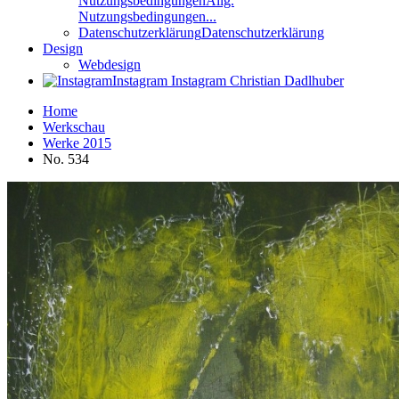
Nutzungsbedingungen
Allg.
Nutzungsbedingungen...
Datenschutzerklärung
Datenschutzerklärung
Design
Webdesign
Instagram
Instagram Christian Dadlhuber
Home
Werkschau
Werke 2015
No. 534