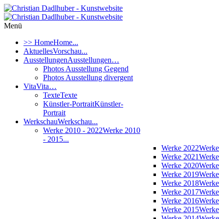
Menü
>> Home
Home...
Aktuelles
Vorschau...
Ausstellungen
Ausstellungen…
Photos Ausstellung Gegend
Photos Ausstellung divergent
Vita
Vita…
Texte
Texte
Künstler-Portrait
Künstler-
Portrait
Werkschau
Werkschau...
Werke 2010 - 2022
Werke 2010
- 2015...
Werke 2022
Werke
Werke 2021
Werke
Werke 2020
Werke
Werke 2019
Werke
Werke 2018
Werke
Werke 2017
Werke
Werke 2016
Werke
Werke 2015
Werke
Werke 2014
Werke