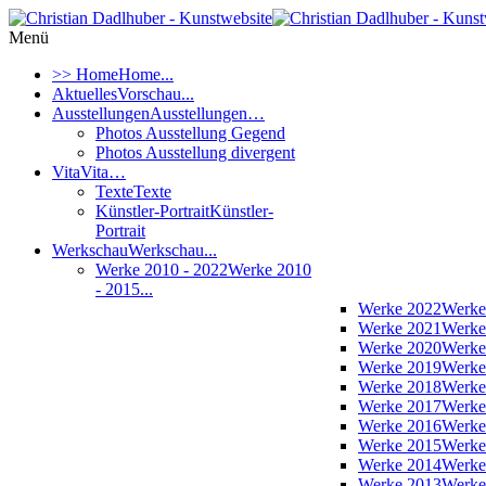
Menü
>> Home
Home...
Aktuelles
Vorschau...
Ausstellungen
Ausstellungen…
Photos Ausstellung Gegend
Photos Ausstellung divergent
Vita
Vita…
Texte
Texte
Künstler-Portrait
Künstler-
Portrait
Werkschau
Werkschau...
Werke 2010 - 2022
Werke 2010
- 2015...
Werke 2022
Werke
Werke 2021
Werke
Werke 2020
Werke
Werke 2019
Werke
Werke 2018
Werke
Werke 2017
Werke
Werke 2016
Werke
Werke 2015
Werke
Werke 2014
Werke
Werke 2013
Werke