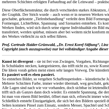
mehreren Schichten erfolgten Farbauftrag auf die Leinwand – prakti
Diese Oberflächenstruktur, die durch verschieden starkes Abkratzen, 
der Graphik. Der Strich wurde – auch wenn er in neueren Werken wied
geschabte, gekratzte „Tiefenbehandlung“ verleiht dem Bild Formengu
Formengut, Lichteffekte, Spannung und Szenarien entstehen. Es komm
Werken finden, wird sich durch seine eigene Individualität ein Bild 
transferiert, werden spürbar, müssen aber bei weitem nicht konform mit
des Werkes vielleicht zu sich selbst führen.
Prof. Gertrude Haider-Grünwald, „Dr. Ernst Koref-Stiftung“, Linz
Copyright (auch auszugsweise) nur bei vollständiger Angabe dieser
Kunst ist divergent
– sie ist frei von Zwängen, Vorgaben, Richtungen
In Schubladen stecken, kategorisieren, das trifft nicht zu, sowie Kuns
Die Ideen vorab gehen meist einen sehr langen Vorweg. Die künstleri
Es passiert weil es eben passiert.
So entstehen Bilder, so vergehen Schaffensperioden – künstlerische Jah
Mehrere Schichten Farbe, immer wieder übermalt, weg geschabt, gekra
Alle Lagen sind nach wie vor vorhanden, doch sichtbar ist letztendli
trifft sich als Ganzes dann doch wieder. Es entsteht Spannung, die d
Ist man von einem Bild berührt, öffnet man sich, erforscht immer wie
Schließlich entsteht Einzigartigkeit, die sich bei den Bildern speziell
Selten kommen Pinsel zum Einsatz, sondern Messer, Spachtel und Schab