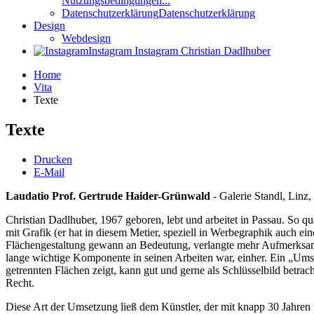
Nutzungsbedingungen...
Datenschutzerklärung
Datenschutzerklärung
Design
Webdesign
Instagram
Instagram Christian Dadlhuber
Home
Vita
Texte
Texte
Drucken
E-Mail
Laudatio Prof. Gertrude Haider-Grünwald
- Galerie Standl, Linz
Christian Dadlhuber, 1967 geboren, lebt und arbeitet in Passau. So qu
mit Grafik (er hat in diesem Metier, speziell in Werbegraphik auch e
Flächengestaltung gewann an Bedeutung, verlangte mehr Aufmerksamk
lange wichtige Komponente in seinen Arbeiten war, einher. Ein „Ums
getrennten Flächen zeigt, kann gut und gerne als Schlüsselbild betra
Recht.
Diese Art der Umsetzung ließ dem Künstler, der mit knapp 30 Jahren 