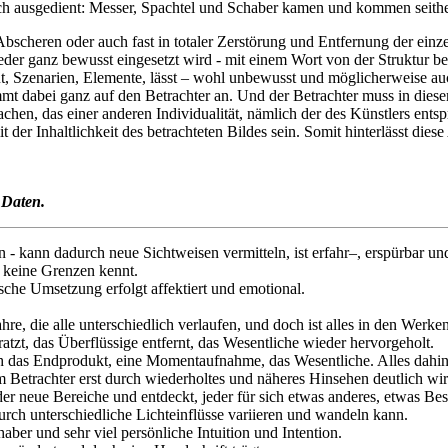
sch ausgedient: Messer, Spachtel und Schaber kamen und kommen seithe
Abscheren oder auch fast in totaler Zerstörung und Entfernung der ein
er ganz bewusst eingesetzt wird - mit einem Wort von der Struktur besi
t, Szenarien, Elemente, lässt – wohl unbewusst und möglicherweise a
t dabei ganz auf den Betrachter an. Und der Betrachter muss in diese
machen, das einer anderen Individualität, nämlich der des Künstlers ent
 der Inhaltlichkeit des betrachteten Bildes sein. Somit hinterlässt diese
 Daten.
 - kann dadurch neue Sichtweisen vermitteln, ist erfahr–, erspürbar u
t keine Grenzen kennt.
sche Umsetzung erfolgt affektiert und emotional.
re, die alle unterschiedlich verlaufen, und doch ist alles in den Werken
tzt, das Überflüssige entfernt, das Wesentliche wieder hervorgeholt.
ch das Endprodukt, eine Momentaufnahme, das Wesentliche. Alles dahinte
em Betrachter erst durch wiederholtes und näheres Hinsehen deutlich wir
der neue Bereiche und entdeckt, jeder für sich etwas anderes, etwas Be
 durch unterschiedliche Lichteinflüsse variieren und wandeln kann.
er und sehr viel persönliche Intuition und Intention.