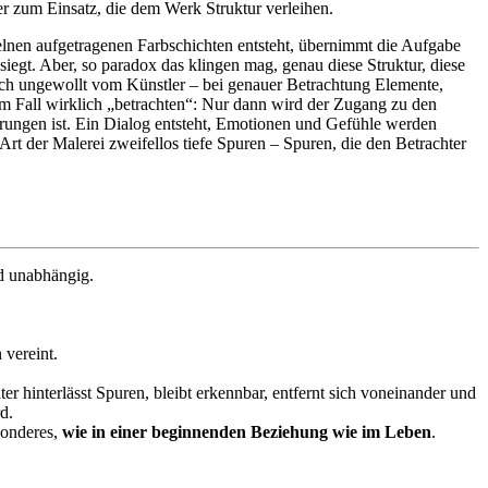
r zum Einsatz, die dem Werk Struktur verleihen.
zelnen aufgetragenen Farbschichten entsteht, übernimmt die Aufgabe
egt. Aber, so paradox das klingen mag, genau diese Struktur, diese
uch ungewollt vom Künstler – bei genauer Betrachtung Elemente,
m Fall wirklich „betrachten“: Nur dann wird der Zugang zu den
sprungen ist. Ein Dialog entsteht, Emotionen und Gefühle werden
 Art der Malerei zweifellos tiefe Spuren – Spuren, die den Betrachter
nd unabhängig.
 vereint.
r hinterlässt Spuren, bleibt erkennbar, entfernt sich voneinander und
d.
sonderes,
wie in einer beginnenden Beziehung wie im Leben
.