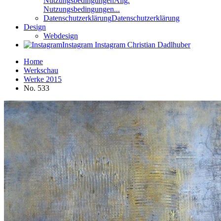
Nutzungsbedingungen
Allg.
Nutzungsbedingungen...
Datenschutzerklärung
Datenschutzerklärung
Design
Webdesign
Instagram
Instagram Christian Dadlhuber
Home
Werkschau
Werke 2015
No. 533