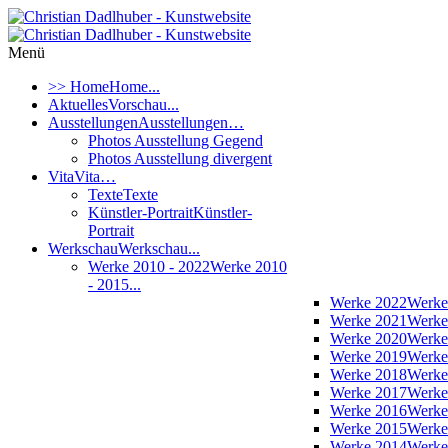
Menü
>> Home
Home...
Aktuelles
Vorschau...
Ausstellungen
Ausstellungen…
Photos Ausstellung Gegend
Photos Ausstellung divergent
Vita
Vita…
Texte
Texte
Künstler-Portrait
Künstler-
Portrait
Werkschau
Werkschau...
Werke 2010 - 2022
Werke 2010
- 2015...
Werke 2022
Werke
Werke 2021
Werke
Werke 2020
Werke
Werke 2019
Werke
Werke 2018
Werke
Werke 2017
Werke
Werke 2016
Werke
Werke 2015
Werke
Werke 2014
Werke