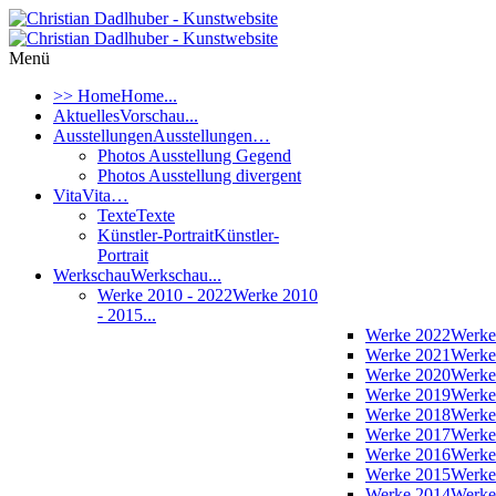
Menü
>> Home
Home...
Aktuelles
Vorschau...
Ausstellungen
Ausstellungen…
Photos Ausstellung Gegend
Photos Ausstellung divergent
Vita
Vita…
Texte
Texte
Künstler-Portrait
Künstler-
Portrait
Werkschau
Werkschau...
Werke 2010 - 2022
Werke 2010
- 2015...
Werke 2022
Werke
Werke 2021
Werke
Werke 2020
Werke
Werke 2019
Werke
Werke 2018
Werke
Werke 2017
Werke
Werke 2016
Werke
Werke 2015
Werke
Werke 2014
Werke