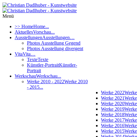
Menü
>> Home
Home...
Aktuelles
Vorschau...
Ausstellungen
Ausstellungen…
Photos Ausstellung Gegend
Photos Ausstellung divergent
Vita
Vita…
Texte
Texte
Künstler-Portrait
Künstler-
Portrait
Werkschau
Werkschau...
Werke 2010 - 2022
Werke 2010
- 2015...
Werke 2022
Werke
Werke 2021
Werke
Werke 2020
Werke
Werke 2019
Werke
Werke 2018
Werke
Werke 2017
Werke
Werke 2016
Werke
Werke 2015
Werke
Werke 2014
Werke