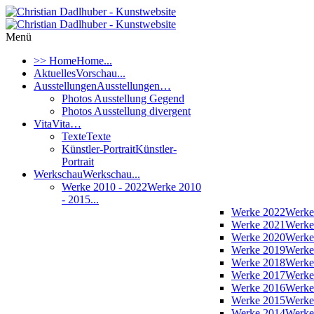
Menü
>> Home
Home...
Aktuelles
Vorschau...
Ausstellungen
Ausstellungen…
Photos Ausstellung Gegend
Photos Ausstellung divergent
Vita
Vita…
Texte
Texte
Künstler-Portrait
Künstler-
Portrait
Werkschau
Werkschau...
Werke 2010 - 2022
Werke 2010
- 2015...
Werke 2022
Werke
Werke 2021
Werke
Werke 2020
Werke
Werke 2019
Werke
Werke 2018
Werke
Werke 2017
Werke
Werke 2016
Werke
Werke 2015
Werke
Werke 2014
Werke