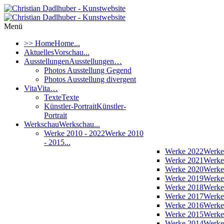
Menü
>> Home
Home...
Aktuelles
Vorschau...
Ausstellungen
Ausstellungen…
Photos Ausstellung Gegend
Photos Ausstellung divergent
Vita
Vita…
Texte
Texte
Künstler-Portrait
Künstler-
Portrait
Werkschau
Werkschau...
Werke 2010 - 2022
Werke 2010
- 2015...
Werke 2022
Werke
Werke 2021
Werke
Werke 2020
Werke
Werke 2019
Werke
Werke 2018
Werke
Werke 2017
Werke
Werke 2016
Werke
Werke 2015
Werke
Werke 2014
Werke