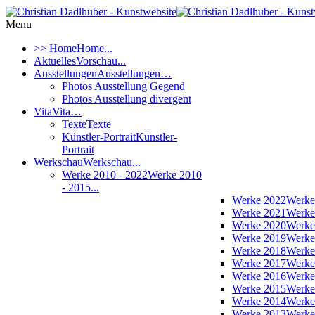
Menu
>> Home
Home...
Aktuelles
Vorschau...
Ausstellungen
Ausstellungen…
Photos Ausstellung Gegend
Photos Ausstellung divergent
Vita
Vita…
Texte
Texte
Künstler-Portrait
Künstler-
Portrait
Werkschau
Werkschau...
Werke 2010 - 2022
Werke 2010
- 2015...
Werke 2022
Werke
Werke 2021
Werke
Werke 2020
Werke
Werke 2019
Werke
Werke 2018
Werke
Werke 2017
Werke
Werke 2016
Werke
Werke 2015
Werke
Werke 2014
Werke
Werke 2013
Werke