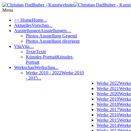
Menu
>> Home
Home...
Aktuelles
Vorschau...
Ausstellungen
Ausstellungen…
Photos Ausstellung Gegend
Photos Ausstellung divergent
Vita
Vita…
Texte
Texte
Künstler-Portrait
Künstler-
Portrait
Werkschau
Werkschau...
Werke 2010 - 2022
Werke 2010
- 2015...
Werke 2022
Werke
Werke 2021
Werke
Werke 2020
Werke
Werke 2019
Werke
Werke 2018
Werke
Werke 2017
Werke
Werke 2016
Werke
Werke 2015
Werke
Werke 2014
Werke
Werke 2013
Werke