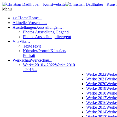
Menu
>> Home
Home...
Aktuelles
Vorschau...
Ausstellungen
Ausstellungen…
Photos Ausstellung Gegend
Photos Ausstellung divergent
Vita
Vita…
Texte
Texte
Künstler-Portrait
Künstler-
Portrait
Werkschau
Werkschau...
Werke 2010 - 2022
Werke 2010
- 2015...
Werke 2022
Werke
Werke 2021
Werke
Werke 2020
Werke
Werke 2019
Werke
Werke 2018
Werke
Werke 2017
Werke
Werke 2016
Werke
Werke 2015
Werke
Werke 2014
Werke
Werke 2013
Werke