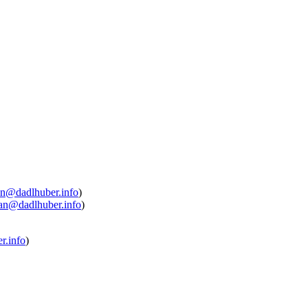
ian@dadlhuber.info
)
ian@dadlhuber.info
)
r.info
)