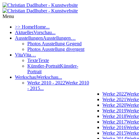
Menu
>> Home
Home...
Aktuelles
Vorschau...
Ausstellungen
Ausstellungen…
Photos Ausstellung Gegend
Photos Ausstellung divergent
Vita
Vita…
Texte
Texte
Künstler-Portrait
Künstler-
Portrait
Werkschau
Werkschau...
Werke 2010 - 2022
Werke 2010
- 2015...
Werke 2022
Werke
Werke 2021
Werke
Werke 2020
Werke
Werke 2019
Werke
Werke 2018
Werke
Werke 2017
Werke
Werke 2016
Werke
Werke 2015
Werke
Werke 2014
Werke