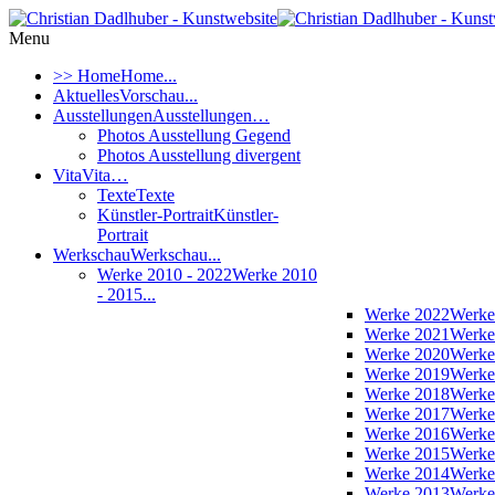
Menu
>> Home
Home...
Aktuelles
Vorschau...
Ausstellungen
Ausstellungen…
Photos Ausstellung Gegend
Photos Ausstellung divergent
Vita
Vita…
Texte
Texte
Künstler-Portrait
Künstler-
Portrait
Werkschau
Werkschau...
Werke 2010 - 2022
Werke 2010
- 2015...
Werke 2022
Werke
Werke 2021
Werke
Werke 2020
Werke
Werke 2019
Werke
Werke 2018
Werke
Werke 2017
Werke
Werke 2016
Werke
Werke 2015
Werke
Werke 2014
Werke
Werke 2013
Werke