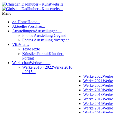
Menu
>> Home
Home...
Aktuelles
Vorschau...
Ausstellungen
Ausstellungen…
Photos Ausstellung Gegend
Photos Ausstellung divergent
Vita
Vita…
Texte
Texte
Künstler-Portrait
Künstler-
Portrait
Werkschau
Werkschau...
Werke 2010 - 2022
Werke 2010
- 2015...
Werke 2022
Werke
Werke 2021
Werke
Werke 2020
Werke
Werke 2019
Werke
Werke 2018
Werke
Werke 2017
Werke
Werke 2016
Werke
Werke 2015
Werke
Werke 2014
Werke