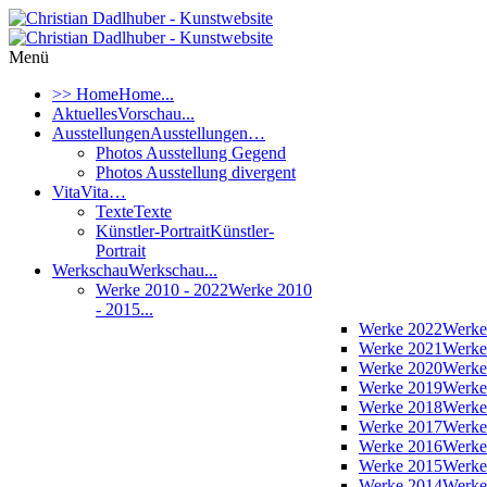
Menü
>> Home
Home...
Aktuelles
Vorschau...
Ausstellungen
Ausstellungen…
Photos Ausstellung Gegend
Photos Ausstellung divergent
Vita
Vita…
Texte
Texte
Künstler-Portrait
Künstler-
Portrait
Werkschau
Werkschau...
Werke 2010 - 2022
Werke 2010
- 2015...
Werke 2022
Werke
Werke 2021
Werke
Werke 2020
Werke
Werke 2019
Werke
Werke 2018
Werke
Werke 2017
Werke
Werke 2016
Werke
Werke 2015
Werke
Werke 2014
Werke