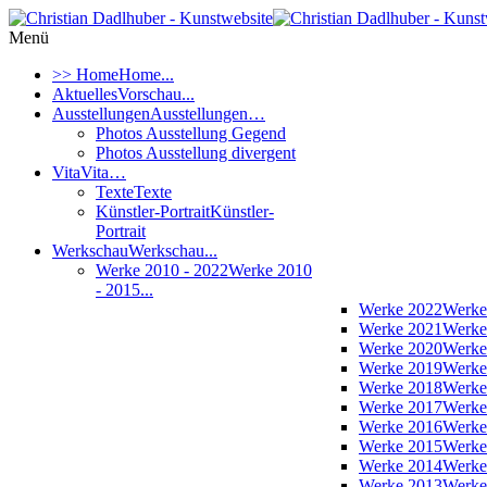
Menü
>> Home
Home...
Aktuelles
Vorschau...
Ausstellungen
Ausstellungen…
Photos Ausstellung Gegend
Photos Ausstellung divergent
Vita
Vita…
Texte
Texte
Künstler-Portrait
Künstler-
Portrait
Werkschau
Werkschau...
Werke 2010 - 2022
Werke 2010
- 2015...
Werke 2022
Werke
Werke 2021
Werke
Werke 2020
Werke
Werke 2019
Werke
Werke 2018
Werke
Werke 2017
Werke
Werke 2016
Werke
Werke 2015
Werke
Werke 2014
Werke
Werke 2013
Werke