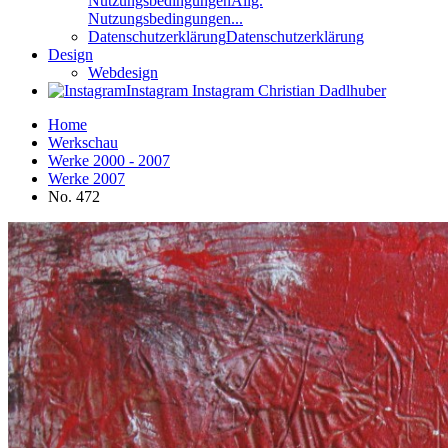
Nutzungsbedingungen
Allg.
Nutzungsbedingungen...
Datenschutzerklärung
Datenschutzerklärung
Design
Webdesign
Instagram
Instagram Christian Dadlhuber
Home
Werkschau
Werke 2000 - 2007
Werke 2007
No. 472