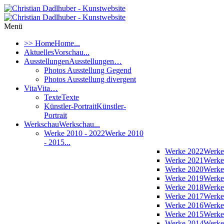
Menü
>> Home
Home...
Aktuelles
Vorschau...
Ausstellungen
Ausstellungen…
Photos Ausstellung Gegend
Photos Ausstellung divergent
Vita
Vita…
Texte
Texte
Künstler-Portrait
Künstler-
Portrait
Werkschau
Werkschau...
Werke 2010 - 2022
Werke 2010
- 2015...
Werke 2022
Werke
Werke 2021
Werke
Werke 2020
Werke
Werke 2019
Werke
Werke 2018
Werke
Werke 2017
Werke
Werke 2016
Werke
Werke 2015
Werke
Werke 2014
Werke